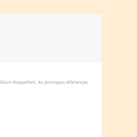
lium Roqueforti. As principais diferenças
De textura ma
queijos cremos