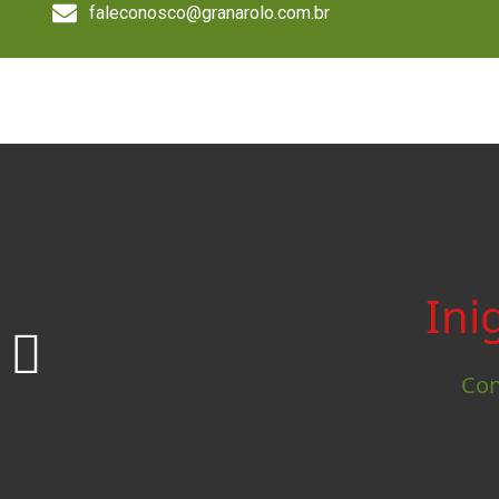
faleconosco@granarolo.com.br
Ini
Con