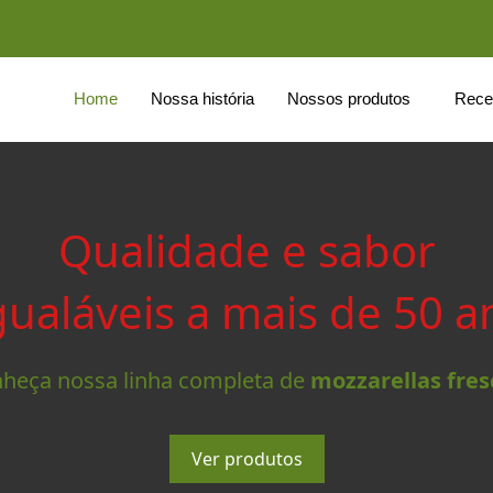
Home
Nossa história
Nossos produtos
Rece
Qualidade e sabor
gualáveis a mais de 50 a
heça nossa linha completa de
mozzarellas fres
Ver produtos