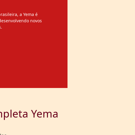
brasileira, a Yema é
 desenvolvendo novos
.
mpleta Yema