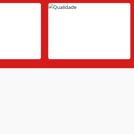
Qualidade
os de história, a
Compromisso constante na
conectada ao
garantia de produtos de alta
do sempre
qualidade e na satisfação de
as.
nossos clientes.