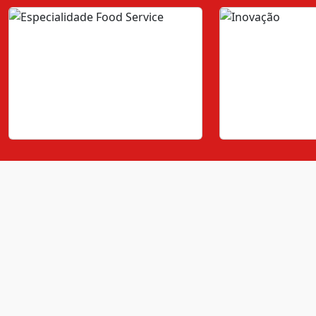
Especialidade Food Service
Inovação
Atendemos as mais variadas
Com mais de 50 an
solicitações do canal food service
Yema se mantém 
com os mais altos padrões de
mercado, buscan
excelência.
soluções inovador