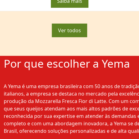
Saiba mais
Ver todos
Por que escolher a Yema
A Yema é uma empresa brasileira com 50 anos de tradição
italianos, a empresa se destaca no mercado pela excelênc
produção da Mozzarella Fresca Fior di Latte. Com um co
que seus queijos atendam aos mais altos padrões de excel
reconhecida por sua expertise em atender às demandas e
completo e com uma abordagem inovadora, a Yema se de
Brasil, oferecendo soluções personalizadas e de alta qual