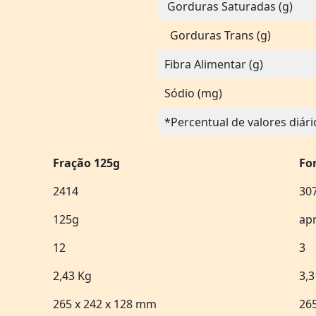
Gorduras Saturadas (g)
Gorduras Trans (g)
Fibra Alimentar (g)
Sódio (mg)
*Percentual de valores diári
Fração 125g
Fo
2414
30
125g
apr
12
3
2,43 Kg
3,3
265 x 242 x 128 mm
26