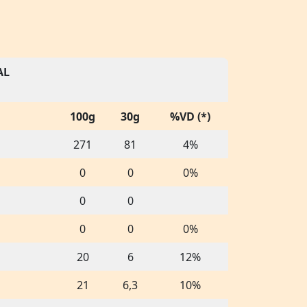
AL
100g
30g
%VD (*)
271
81
4%
0
0
0%
0
0
0
0
0%
20
6
12%
21
6,3
10%