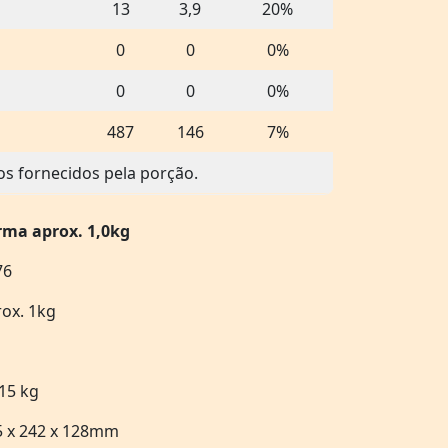
13
3,9
20%
0
0
0%
0
0
0%
487
146
7%
os fornecidos pela porção.
rma aprox. 1,0kg
76
ox. 1kg
15 kg
5 x 242 x 128mm