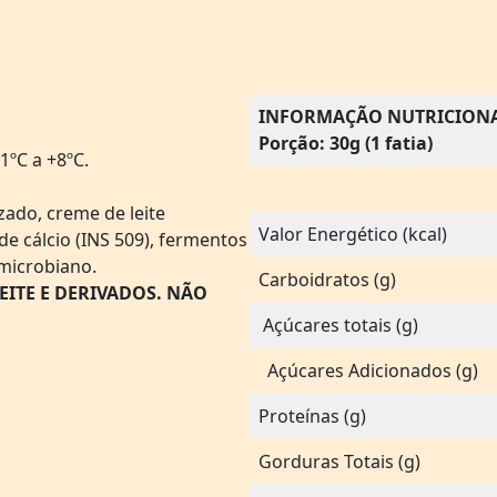
INFORMAÇÃO NUTRICION
Porção: 30g (1 fatia)
ºC a +8ºC.
zado, creme de leite
Valor Energético (kcal)
 de cálcio (INS 509), fermentos
 microbiano.
Carboidratos (g)
EITE E DERIVADOS. NÃO
Açúcares totais (g)
Açúcares Adicionados (g)
Proteínas (g)
Gorduras Totais (g)