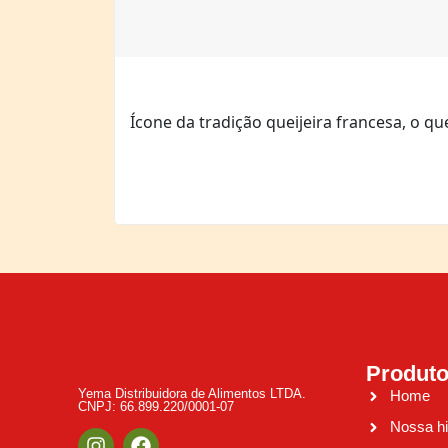
Ícone da tradição queijeira francesa, o q
Produt
Yema Distribuidora de Alimentos LTDA.
Home
CNPJ: 66.899.220/0001-07
Nossa hi