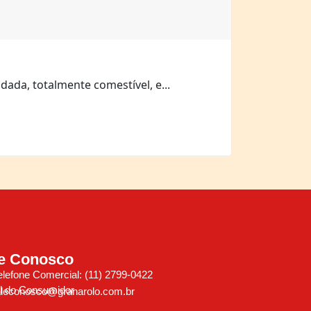
ada, totalmente comestível, e...
le Conosco
elefone Comercial: (11) 2799-0422
l do Consumidor
aleconosco@granarolo.com.br