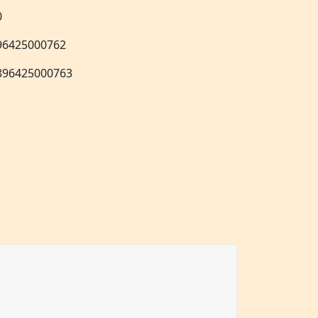
0
96425000762
896425000763