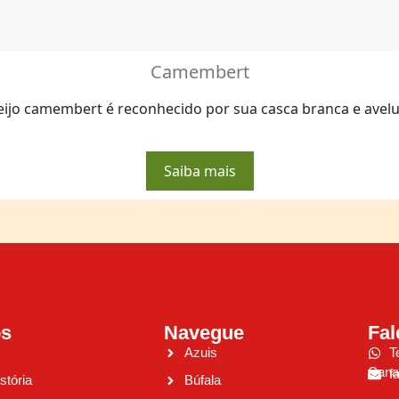
Camembert
ueijo camembert é reconhecido por sua casca branca e avelud
Saiba mais
os
Navegue
Fa
Azuis
T
Cana
f
stória
Búfala