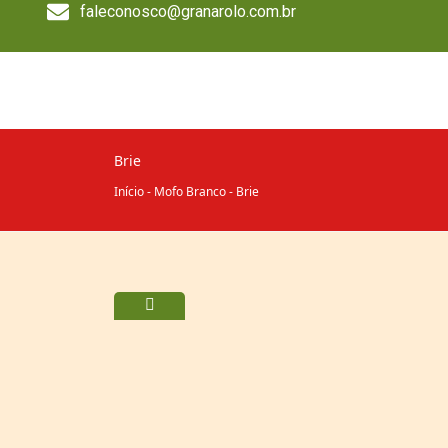
faleconosco@granarolo.com.br
Brie
Início
-
Mofo Branco
-
Brie